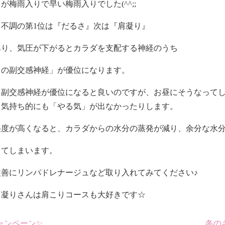
が梅雨入りで早い梅雨入りでした(^^;;
不調の第1位は『だるさ』次は『肩凝り』
あり、気圧が下がるとカラダを支配する神経のうち
ドの副交感神経」が優位になります。
、副交感神経が優位になると良いのですが、お昼にそうなって
、気持ち的にも「やる気」が出なかったりします。
湿度が高くなると、カラダからの水分の蒸発が減り、余分な水
ってしまいます。
改善にリンパドレナージュなど取り入れてみてください♪
肩凝りさんは肩こりコースも大好きです☆
キャンペーン✨
冬のキ