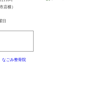
上市店横）
曜日