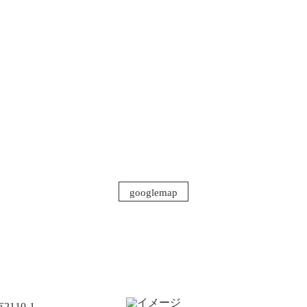
googlemap
110-1