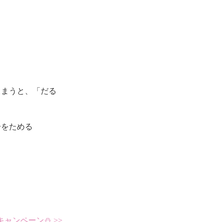
しまうと、「だる
分をためる
ャンペーン⛄️ >>