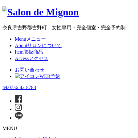
Skip
to
the
content
奈良県吉野郡吉野町 女性専用・完全個室・完全予約制
Menu
メニュー
About
サロンについて
Item
取扱商品
Access
アクセス
お問い合わせ
WEB予約
tel.
0736-42-8783
MENU