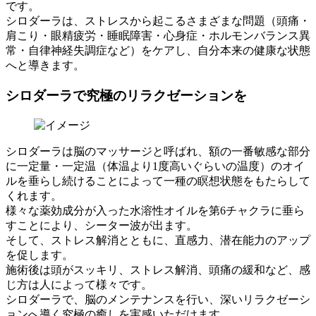
です。
シロダーラは、ストレスから起こるさまざまな問題（頭痛・
肩こり・眼精疲労・睡眠障害・心身症・ホルモンバランス異
常・自律神経失調症など）をケアし、自分本来の健康な状態
へと導きます。
シロダーラで究極のリラクゼーションを
シロダーラは脳のマッサージと呼ばれ、額の一番敏感な部分
に一定量・一定温（体温より1度高いぐらいの温度）のオイ
ルを垂らし続けることによって一種の瞑想状態をもたらして
くれます。
様々な薬効成分が入った水溶性オイルを第6チャクラに垂ら
すことにより、シーター波が出ます。
そして、ストレス解消とともに、直感力、潜在能力のアップ
を促します。
施術後は頭がスッキリ、ストレス解消、頭痛の緩和など、感
じ方は人によって様々です。
シロダーラで、脳のメンテナンスを行い、深いリラクゼーシ
ョンへ導く究極の癒しを実感いただけます。